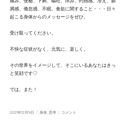
痛み、便秘、下痢、嘔吐、痒み、灼熱感、冷え、膨
満感、倦怠感、不眠、食欲に関すること・・・日々
起こる身体からのメッセージをぜひ。
受け取ってください。
不快な症状がなく、元気に、楽しく。
その世界をイメージして、そこにいるあなたはきっ
と笑顔です♡
では。また！
投
カ
イ
2021年12月9日
身体
,
思考
コメント
稿
テ
メ
日:
ゴ
ー