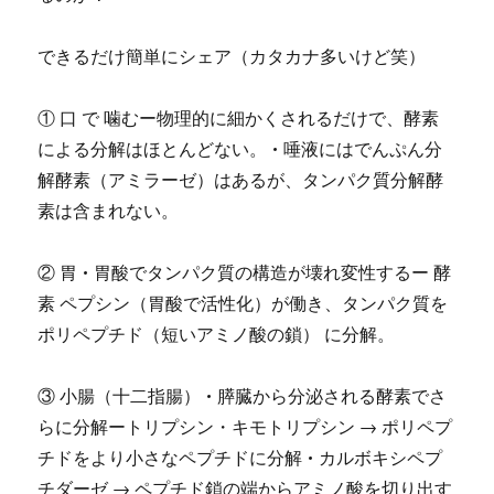
できるだけ簡単にシェア（カタカナ多いけど笑）
① 口 で 噛むー物理的に細かくされるだけで、酵素
による分解はほとんどない。 • 唾液にはでんぷん分
解酵素（アミラーゼ）はあるが、タンパク質分解酵
素は含まれない。
② 胃 • 胃酸でタンパク質の構造が壊れ変性するー 酵
素 ペプシン（胃酸で活性化）が働き、タンパク質を
ポリペプチド（短いアミノ酸の鎖） に分解。
③ 小腸（十二指腸） • 膵臓から分泌される酵素でさ
らに分解ートリプシン・キモトリプシン → ポリペプ
チドをより小さなペプチドに分解 • カルボキシペプ
チダーゼ → ペプチド鎖の端からアミノ酸を切り出す