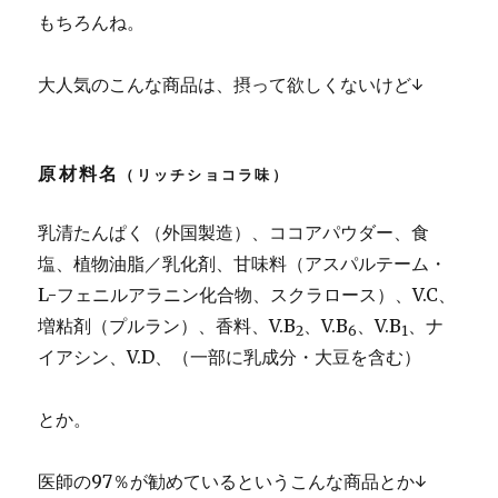
もちろんね。
大人気のこんな商品は、摂って欲しくないけど↓
原材料名
（リッチショコラ味）
乳清たんぱく（外国製造）、ココアパウダー、食
塩、植物油脂／乳化剤、甘味料（アスパルテーム・
L-フェニルアラニン化合物、スクラロース）、V.C、
増粘剤（プルラン）、香料、V.B
、V.B
、V.B
、ナ
2
6
1
イアシン、V.D、（一部に乳成分・大豆を含む）
とか。
医師の97％が勧めているというこんな商品とか↓