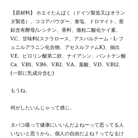
【原材料】 ホエイたんぱく（ドイツ製造又はオラン
ダ製造）、ココアパウダー、食塩、ドロマイト、亜
鉛含有酵母/レシチン、香料、微粒二酸化ケイ素、
V.C、甘味料(スクラロース、アスパルテーム・L-フ
ェニルアラニン化合物、アセスルファムK)、抽出
V.E、ピロリン酸第二鉄、ナイアシン、パントテン酸
Ca、V.B1、V.B6、V.B2、V.A、葉酸、V.D、V.B12、
(一部に乳成分含む)
もうね。
何がしたいんじゃって感じ。
タバコ吸って健康にいいんだよねーって思ってる人
いないと思うから。個人の自由だよね？ってなるけ