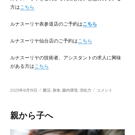
方は
こちら
ルナスーリヤ表参道店のご予約は
こちら
ルナスーリヤ仙台店のご予約は
こちら
ルナスーリヤの技術者、アシスタントの求人に興味
がある方は
こちら
投
カ
そ
2025年8月19日
菌活
,
身体
,
腸内環境
,
消化力
コメント
稿
テ
の
日:
ゴ
タ
リ
ン
親から子へ
ー
パ
ク
質・・・
ゴ