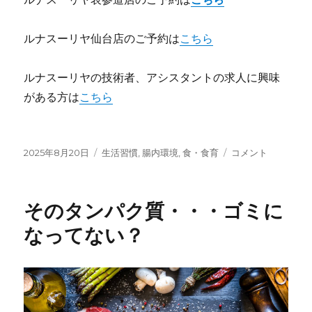
ルナスーリヤ仙台店のご予約は
こちら
ルナスーリヤの技術者、アシスタントの求人に興味
がある方は
こちら
投
カ
さ
2025年8月20日
生活習慣
,
腸内環境
,
食・食育
コメント
稿
テ
て。
日:
ゴ
プ
リ
ロ
そのタンパク質・・・ゴミに
ー
テ
イ
なってない？
ン
を
サ
プ
リ