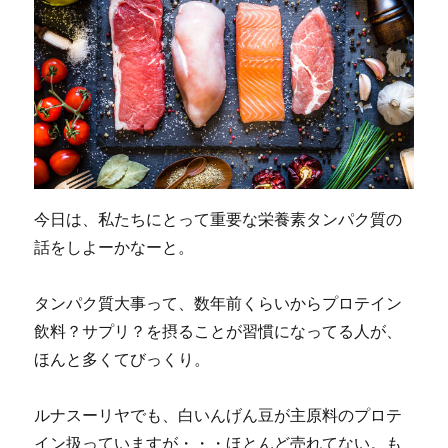
で
と
る
の
は
ど
う
な
の
か？
に
今日は、私たちにとって重要な栄養素タンパク質の
話をしよーかなーと。
タンパク質大事って、数年前くらいからプロテイン
飲料？サプリ？を摂ることが習慣になってる人が、
ほんと多くてびっくり。
ルナスーリヤでも、白いんげん豆が主原料のプロテ
イン扱っていますが・・・ほとんど売れてない。も