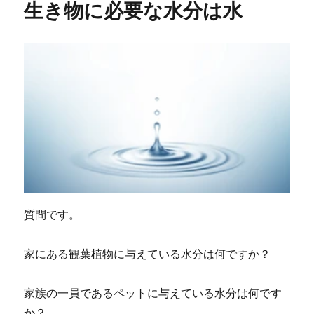
生き物に必要な水分は水
ー
子
ど
も
脳
に
質問です。
家にある観葉植物に与えている水分は何ですか？
家族の一員であるペットに与えている水分は何です
か？