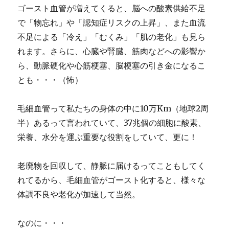
ゴースト血管が増えてくると、脳への酸素供給不足
で「物忘れ」や「認知症リスクの上昇」、また血流
不足による「冷え」「むくみ」「肌の老化」も見ら
れます。さらに、心臓や腎臓、筋肉などへの影響か
ら、動脈硬化や心筋梗塞、脳梗塞の引き金になるこ
とも・・・（怖）
毛細血管って私たちの身体の中に10万Km（地球2周
半）あるって言われていて、37兆個の細胞に酸素、
栄養、水分を運ぶ重要な役割をしていて、更に！
老廃物を回収して、静脈に届けるってこともしてく
れてるから、毛細血管がゴースト化すると、様々な
体調不良や老化が加速して当然。
なのに・・・