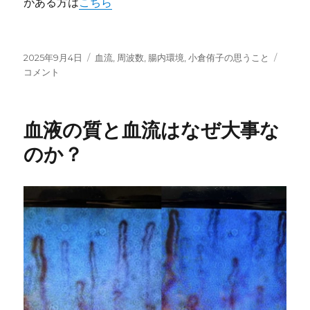
がある方は
こちら
投
カ
老
2025年9月4日
血流
,
周波数
,
腸内環境
,
小倉侑子の思うこと
稿
テ
化
コメント
日:
ゴ
と
リ
い
ー
う
血液の質と血流はなぜ大事な
病
に
のか？