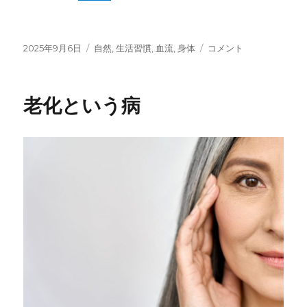
投
カ
生
2025年9月6日
自然
,
生活習慣
,
血流
,
身体
コメント
稿
テ
き
日:
ゴ
物
リ
に
老化という病
ー
必
要
な
水
分
は
水
に