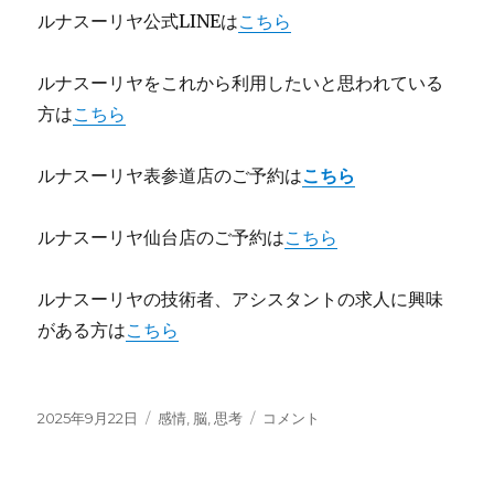
ルナスーリヤ公式LINEは
こちら
ルナスーリヤをこれから利用したいと思われている
方は
こちら
ルナスーリヤ表参道店のご予約は
こちら
ルナスーリヤ仙台店のご予約は
こちら
ルナスーリヤの技術者、アシスタントの求人に興味
がある方は
こちら
投
カ
大
2025年9月22日
感情
,
脳
,
思考
コメント
稿
テ
人
日:
ゴ
脳
リ
と