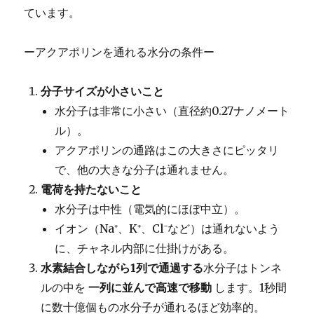
ています。
ーアクアポリンを通れる水分の条件ー
分子サイズが小さいこと
水分子は非常に小さい（直径約0.27ナノメート
ル）。
アクアポリンの通路はこの大きさにピッタリ
で、他の大きな分子は通れません。
電荷を持たないこと
水分子は中性（電気的にほぼ中立）。
イオン（Na⁺、K⁺、Cl⁻など）は通れないよう
に、チャネル内部に仕掛けがある。
水素結合しながら1列で通過する
水分子はトンネ
ルの中を
一列に並んで高速で移動
します。1秒間
に数十億個もの水分子が通れるほど効率的。