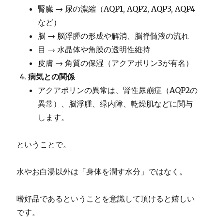
腎臓 → 尿の濃縮（AQP1, AQP2, AQP3, AQP4
など）
脳 → 脳浮腫の形成や解消、脳脊髄液の流れ
目 → 水晶体や角膜の透明性維持
皮膚 → 角質の保湿（アクアポリン3が有名）
病気との関係
アクアポリンの異常は、腎性尿崩症（AQP2の
異常）、脳浮腫、緑内障、乾燥肌などに関与
します。
ということで。
水やお白湯以外は「身体を潤す水分」ではなく。
嗜好品であるということを意識して頂けると嬉しい
です。