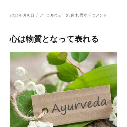
投
カ
サ
2023年1月10日
アーユルヴェーダ
,
身体
,
思考
コメント
稿
テ
ッ
日:
ゴ
ト
リ
ヴ
心は物質となって表れる
ー
ァ
と
は？
に