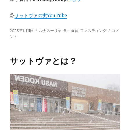
◎
サットヴァの実YouTube
投
カ
フ
2023年1月11日
ルナスーリヤ
,
食・食育
,
ファスティング
コメ
稿
テ
ァ
ント
日:
ゴ
ス
リ
テ
ー
ィ
サットヴァとは？
ン
グ
の
嬉
し
い
結
果
に