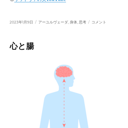
投
カ
心
2023年1月9日
アーユルヴェーダ
,
身体
,
思考
コメント
稿
テ
は
日:
ゴ
物
リ
質
心と腸
ー
と
な
っ
て
表
れ
る
に