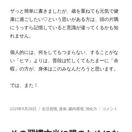
ザっと簡単に書きましたが、歳を重ねても元気で健
康に過ごしたい♡という思いがある方は、頭の片隅
にうっすら記憶していると意識が違ってくるかも知
れません。
個人的には、何をしてもつまらない、することがな
い「ヒマ」よりは、普段は忙しくてもたまーに「余
暇」の方が、身体はこのみなんだろうと思います。
では、また！
投
カ
不
2021年11月28日
生活習慣
,
身体
,
腸内環境
,
消化力
コメント
稿
テ
定
日:
ゴ
愁
リ
訴