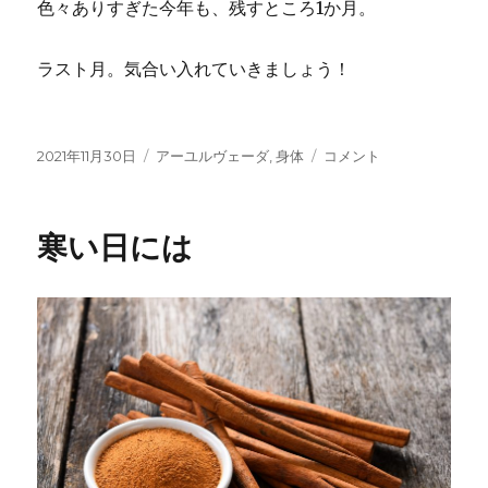
色々ありすぎた今年も、残すところ1か月。
ラスト月。気合い入れていきましょう！
投
カ
温
2021年11月30日
アーユルヴェーダ
,
身体
コメント
稿
テ
め
日:
ゴ
て
リ
い
寒い日には
ー
い
場
所、
悪
い
場
所
に