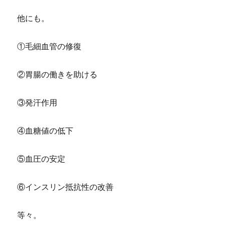
他にも。
①毛細血管の修復
②胃腸の働きを助ける
③発汗作用
④血糖値の低下
⑤血圧の安定
⑥インスリン抵抗性の改善
等々。