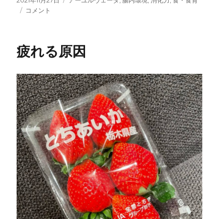
稿
そ
テ
コメント
日:
の
ゴ
習
リ
慣
ー
疲れる原因
本
当
に
腸
の
た
め
に
な
っ
て
い
ま
す
か？
に