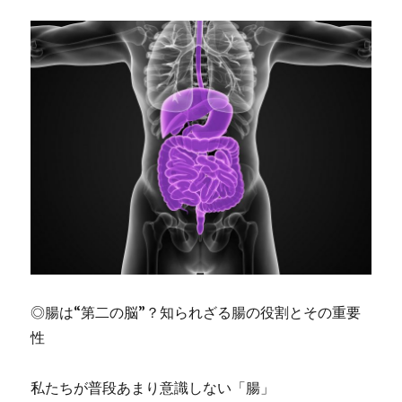
て・・・
や
っ
ぱ
り
す
ご
い！
に
◎腸は“第二の脳”？知られざる腸の役割とその重要
性
私たちが普段あまり意識しない「腸」