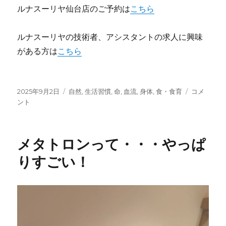
ルナスーリヤ仙台店のご予約は
こちら
ルナスーリヤの技術者、アシスタントの求人に興味
がある方は
こちら
投
カ
血
2025年9月2日
自然
,
生活習慣
,
命
,
血流
,
身体
,
食・食育
コメ
稿
テ
液
ント
日:
ゴ
の
リ
質
ー
と
メタトロンって・・・やっぱ
血
流
りすごい！
は
な
ぜ
大
事
な