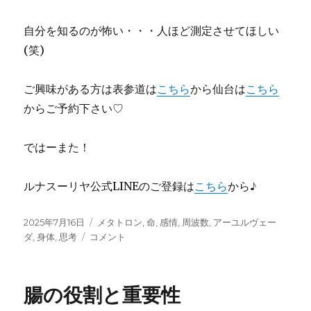
自分を知るのが怖い・・・人ほど測定させてほしい
(笑)
ご興味がある方は表参道は
こちら
から仙台は
こちら
からご予約下さい♡
ではーまた！
ルナスーリヤ公式LINEのご登録は
こちら
から♪
投
カ
2025年7月16日
メタトロン
,
命
,
感情
,
周波数
,
アーユルヴェー
稿
メ
テ
ダ
,
身体
,
思考
コメント
日:
タ
ゴ
ト
リ
ロ
ー
腸の役割と重要性
ン
っ