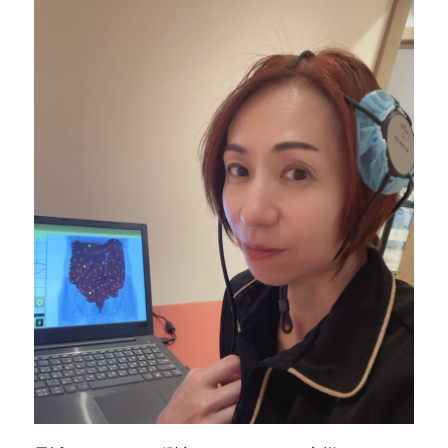
の
か？
に