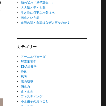
ま
初の試み「弟子募集！」
大人脳と子ども脳
く
生き物に必要な水分は水
老化という病
血液の質と血流はなぜ大事なのか？
カテゴリー
アーユルヴェーダ
酵素栄養学
DNA栄養学
身体
思考
腸内環境
消化力
食・食育
ファスティング
小倉侑子の思うこと