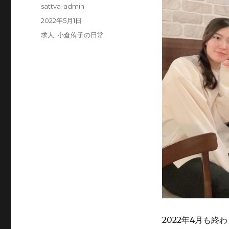
投
sattva-admin
稿
投
2022年5月1日
者
稿
カ
求人
,
小倉侑子の日常
日:
テ
ゴ
リ
ー
2022年4月も