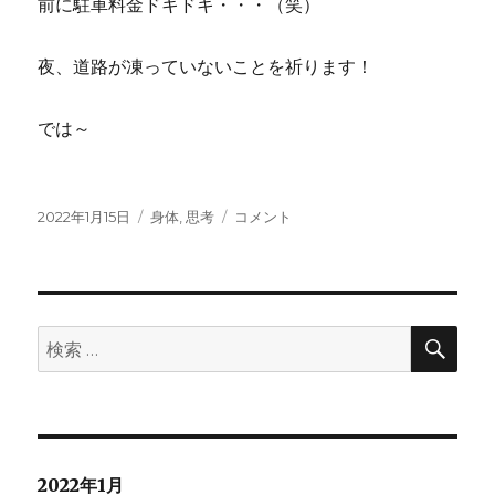
前に駐車料金ドキドキ・・・（笑）
夜、道路が凍っていないことを祈ります！
では～
投
カ
身
2022年1月15日
身体
,
思考
コメント
稿
テ
体
日:
ゴ
は
リ
嘘
ー
を
つ
検
検
索
か
索:
な
い
に
2022年1月