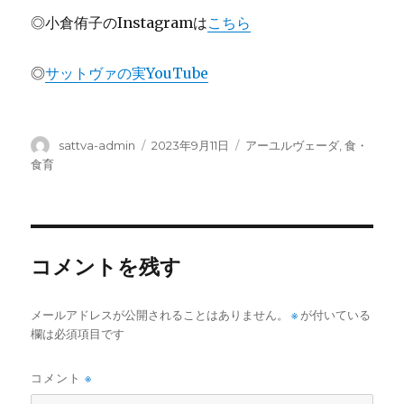
◎小倉侑子のInstagramは
こちら
◎
サットヴァの実YouTube
投
投
カ
sattva-admin
2023年9月11日
アーユルヴェーダ
,
食・
稿
稿
テ
食育
者
日:
ゴ
リ
ー
コメントを残す
メールアドレスが公開されることはありません。
※
が付いている
欄は必須項目です
コメント
※