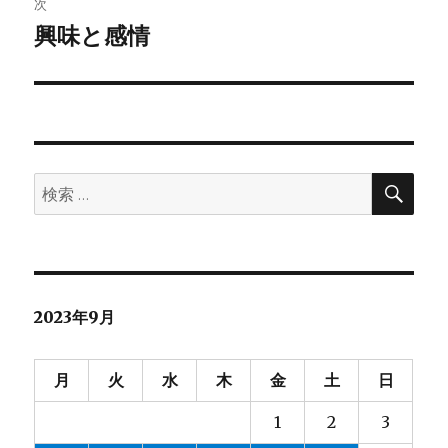
次
ゲ
興味と感情
次
の
ー
投
シ
稿:
ョ
検
検
索
ン
索:
2023年9月
月
火
水
木
金
土
日
1
2
3