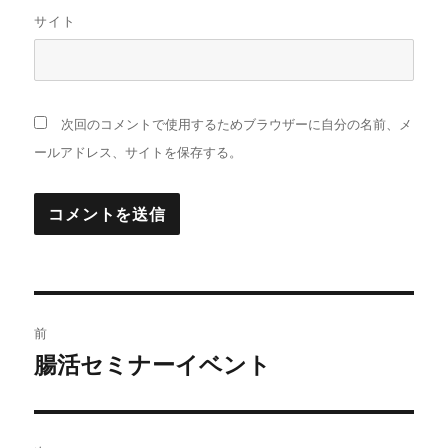
サイト
次回のコメントで使用するためブラウザーに自分の名前、メ
ールアドレス、サイトを保存する。
投
前
稿
腸活セミナーイベント
前
の
ナ
投
ビ
稿: