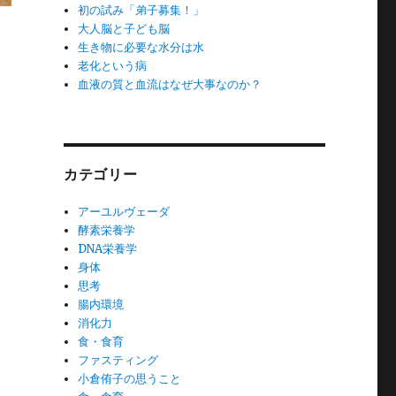
初の試み「弟子募集！」
大人脳と子ども脳
生き物に必要な水分は水
老化という病
血液の質と血流はなぜ大事なのか？
カテゴリー
アーユルヴェーダ
酵素栄養学
DNA栄養学
身体
思考
腸内環境
消化力
食・食育
ファスティング
小倉侑子の思うこと