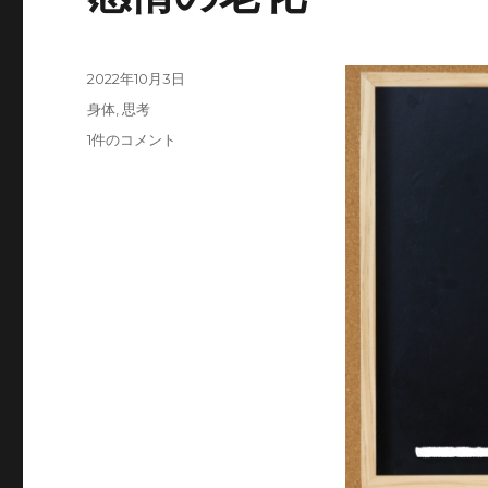
投
2022年10月3日
稿
カ
身体
,
思考
日:
テ
感
1件のコメント
ゴ
情
リ
の
ー
老
化
へ
の