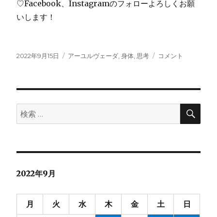
♡Facebook、Instagramのフォローよろしくお願
いします！
投
カ
我
2022年9月15日
アーユルヴェーダ
,
身体
,
思考
コメント
稿
テ
慢
日:
ゴ
に
リ
ー
検
検
索
索:
2022年9月
月
火
水
木
金
土
日