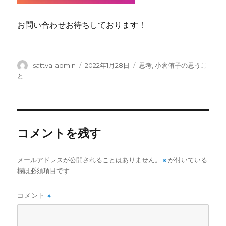
お問い合わせお待ちしております！
投
投
カ
sattva-admin
2022年1月28日
思考
,
小倉侑子の思うこ
稿
稿
テ
と
者
日:
ゴ
リ
ー
コメントを残す
メールアドレスが公開されることはありません。
※
が付いている
欄は必須項目です
コメント
※