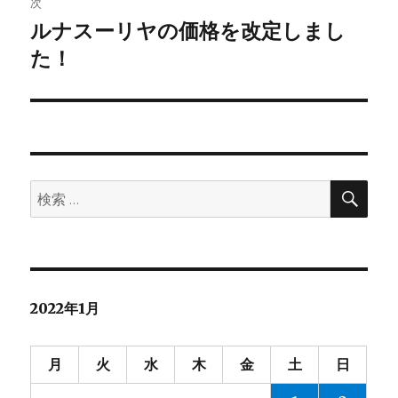
ゲ
次
ルナスーリヤの価格を改定しまし
次
ー
の
た！
シ
投
稿:
ョ
ン
検
検
索
索:
2022年1月
月
火
水
木
金
土
日