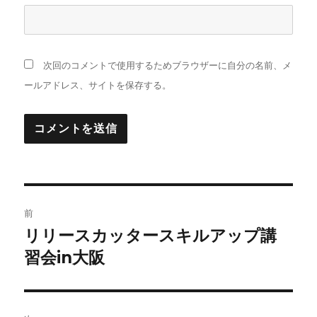
次回のコメントで使用するためブラウザーに自分の名前、メ
ールアドレス、サイトを保存する。
投
前
稿
リリースカッタースキルアップ講
前
の
習会in大阪
ナ
投
ビ
稿: