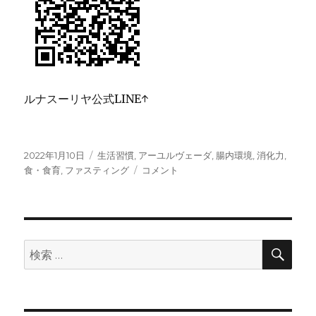
ルナスーリヤ公式LINE↑
投
カ
2022年1月10日
生活習慣
,
アーユルヴェーダ
,
腸内環境
,
消化力
,
稿
テ
炎
食・食育
,
ファスティング
コメント
日:
ゴ
症
リ
②
ー
に
検
検
索
索: