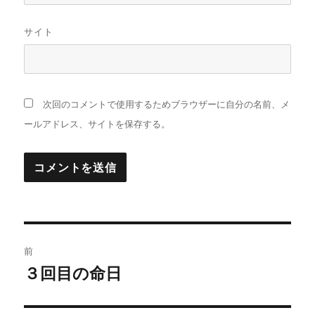
サイト
次回のコメントで使用するためブラウザーに自分の名前、メ
ールアドレス、サイトを保存する。
投
前
稿
３回目の命日
前
の
ナ
投