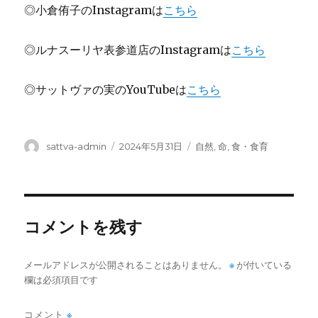
◎小倉侑子のInstagramは
こちら
◎ルナスーリヤ表参道店のInstagramは
こちら
◎サットヴァの実のYouTubeは
こちら
投
投
カ
sattva-admin
2024年5月31日
自然
,
命
,
食・食育
稿
稿
テ
者
日:
ゴ
リ
ー
コメントを残す
メールアドレスが公開されることはありません。
※
が付いている
欄は必須項目です
コメント
※