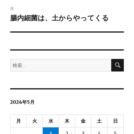
ビ
稿:
次
ゲ
腸内細菌は、土からやってくる
次
の
ー
投
シ
稿:
ョ
検
検
索
ン
索:
2024年5月
月
火
水
木
金
土
日
1
2
3
4
5