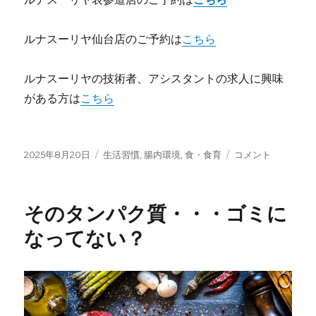
ルナスーリヤ仙台店のご予約は
こちら
ルナスーリヤの技術者、アシスタントの求人に興味
がある方は
こちら
投
カ
さ
2025年8月20日
生活習慣
,
腸内環境
,
食・食育
コメント
稿
テ
て。
日:
ゴ
プ
リ
ロ
そのタンパク質・・・ゴミに
ー
テ
イ
なってない？
ン
を
サ
プ
リ