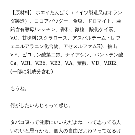
【原材料】 ホエイたんぱく（ドイツ製造又はオラン
ダ製造）、ココアパウダー、食塩、ドロマイト、亜
鉛含有酵母/レシチン、香料、微粒二酸化ケイ素、
V.C、甘味料(スクラロース、アスパルテーム・L-フ
ェニルアラニン化合物、アセスルファムK)、抽出
V.E、ピロリン酸第二鉄、ナイアシン、パントテン酸
Ca、V.B1、V.B6、V.B2、V.A、葉酸、V.D、V.B12、
(一部に乳成分含む)
もうね。
何がしたいんじゃって感じ。
タバコ吸って健康にいいんだよねーって思ってる人
いないと思うから。個人の自由だよね？ってなるけ