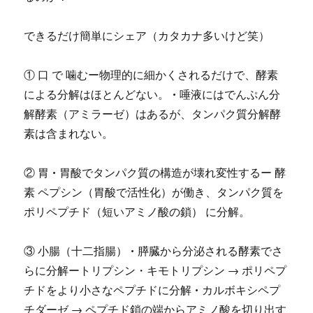
できるだけ簡単にシェア（カタカナ多いけど笑）
① 口 で 噛むー物理的に細かくされるだけで、酵素
による分解はほとんどない。 • 唾液にはでんぷん分
解酵素（アミラーゼ）はあるが、タンパク質分解酵
素は含まれない。
② 胃 • 胃酸でタンパク質の構造が壊れ変性するー 酵
素 ペプシン（胃酸で活性化）が働き、タンパク質を
ポリペプチド（短いアミノ酸の鎖） に分解。
③ 小腸（十二指腸） • 膵臓から分泌される酵素でさ
らに分解ートリプシン・キモトリプシン → ポリペプ
チドをより小さなペプチドに分解 • カルボキシペプ
チダーゼ → ペプチド鎖の端からアミノ酸を切り出す