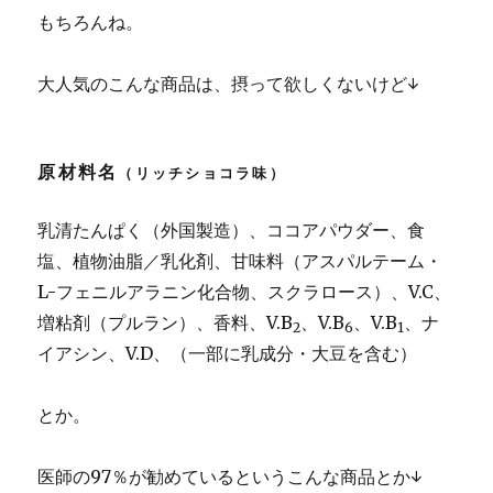
もちろんね。
大人気のこんな商品は、摂って欲しくないけど↓
原材料名
（リッチショコラ味）
乳清たんぱく（外国製造）、ココアパウダー、食
塩、植物油脂／乳化剤、甘味料（アスパルテーム・
L-フェニルアラニン化合物、スクラロース）、V.C、
増粘剤（プルラン）、香料、V.B
、V.B
、V.B
、ナ
2
6
1
イアシン、V.D、（一部に乳成分・大豆を含む）
とか。
医師の97％が勧めているというこんな商品とか↓