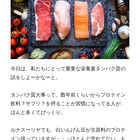
で
と
る
の
は
ど
う
な
の
か？
に
今日は、私たちにとって重要な栄養素タンパク質の
話をしよーかなーと。
タンパク質大事って、数年前くらいからプロテイン
飲料？サプリ？を摂ることが習慣になってる人が、
ほんと多くてびっくり。
ルナスーリヤでも、白いんげん豆が主原料のプロテ
イン扱っていますが・・・ほとんど売れてない。も