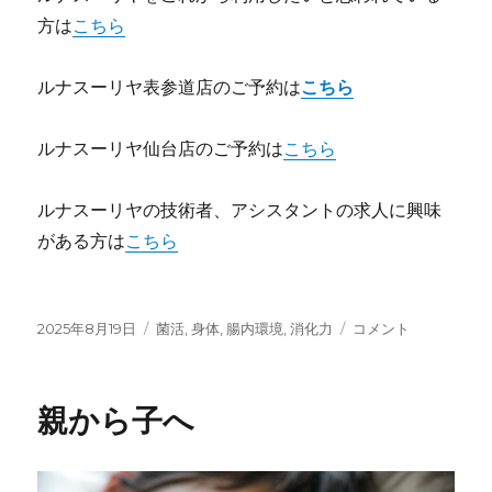
方は
こちら
ルナスーリヤ表参道店のご予約は
こちら
ルナスーリヤ仙台店のご予約は
こちら
ルナスーリヤの技術者、アシスタントの求人に興味
がある方は
こちら
投
カ
そ
2025年8月19日
菌活
,
身体
,
腸内環境
,
消化力
コメント
稿
テ
の
日:
ゴ
タ
リ
ン
親から子へ
ー
パ
ク
質・・・
ゴ