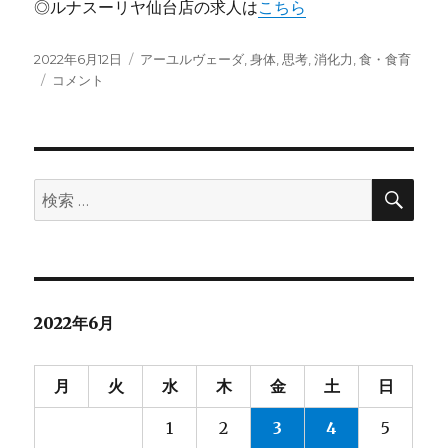
◎ルナスーリヤ仙台店の求人は
こちら
投
カ
2022年6月12日
アーユルヴェーダ
,
身体
,
思考
,
消化力
,
食・食育
稿
本
テ
コメント
日:
能
ゴ
に
リ
ー
検
検
索
索:
2022年6月
月
火
水
木
金
土
日
1
2
3
4
5